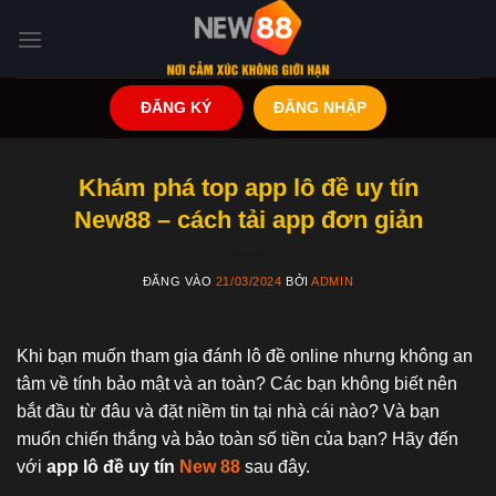
Bỏ
qua
nội
dung
ĐĂNG KÝ
ĐĂNG NHẬP
Khám phá top app lô đề uy tín
New88 – cách tải app đơn giản
ĐĂNG VÀO
21/03/2024
BỞI
ADMIN
Khi bạn muốn tham gia đánh lô đề online nhưng không an
tâm về tính bảo mật và an toàn? Các bạn không biết nên
bắt đầu từ đâu và đặt niềm tin tại nhà cái nào? Và bạn
muốn chiến thắng và bảo toàn số tiền của bạn? Hãy đến
với
app lô đề uy tín
New 88
sau đây.