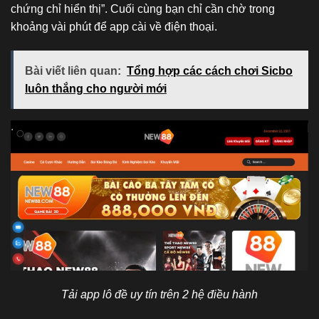
chứng chỉ hiển thị”. Cuối cùng bạn chỉ cần chờ trong
khoảng vài phút để app cài về điện thoại.
Bài viết liên quan:
Tổng hợp các cách chơi Sicbo
luôn thắng cho người mới
Tải app lô đề uy tín trên 2 hệ điều hành