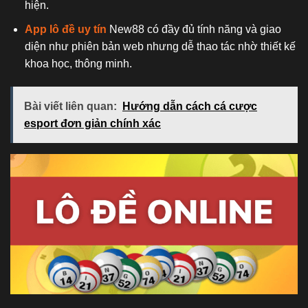
hiện.
App lô đề uy tín
New88 có đầy đủ tính năng và giao
diện như phiên bản web nhưng dễ thao tác nhờ thiết kế
khoa học, thông minh.
Bài viết liên quan:
Hướng dẫn cách cá cược
esport đơn giản chính xác