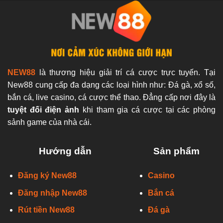
–
Thắng
Khám
Lớn
Phá
Kèo
Chơi
Hấp
Dẫn
Nhất
NEW88
là thương hiệu giải trí cá cược trực tuyến. Tại
New88 cung cấp đa dạng các loại hình như: Đá gà, xổ số,
bắn cá, live casino, cá cược thể thao. Đẳng cấp nơi đây là
tuyệt đối điện ảnh
khi tham gia cá cược tại các phòng
sảnh game của nhà cái.
Hướng dẫn
Sản phẩm
Đăng ký New88
Casino
Đăng nhập New88
Bắn cá
Rút tiền New88
Đá gà