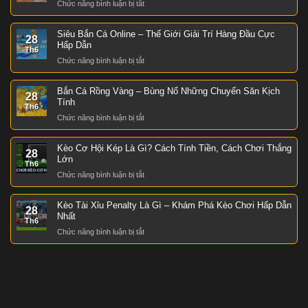
Chức năng bình luận bị tắt
ở
Hiểu
5%
Phỏm
Rõ
Nạp
Là
Về
Đầu
Siêu Bắn Cá Online – Thế Giới Giải Trí Hàng Đầu Cực
28
Gì?
Game
Hấp Dẫn
Th6
Cập
Để
Chức năng bình luận bị tắt
ở
Nhật
Trở
Siêu
Luật
Thành
Bắn
Và
Cao
Bắn Cá Rồng Vàng – Bùng Nổ Những Chuyến Săn Kịch
28
Cá
Các
Thủ
Tính
Th6
Online
Hình
Sòng
Chức năng bình luận bị tắt
ở
–
Thức
Bài
Bắn
Thế
Chơi
Cá
Giới
Mới
Kèo Cơ Hội Kép Là Gì? Cách Tính Tiền, Cách Chơi Thắng
28
Rồng
Giải
Nhất
Lớn
Th6
Vàng
Trí
Chức năng bình luận bị tắt
ở
–
Hàng
Kèo
Bùng
Đầu
Cơ
Nổ
Cực
Kèo Tài Xỉu Penalty Là Gì – Khám Phá Kèo Chơi Hấp Dẫn
28
Hội
Những
Hấp
Nhất
Th6
Kép
Chuyến
Dẫn
Chức năng bình luận bị tắt
ở
Là
Săn
Kèo
Gì?
Kịch
Tài
Cách
Tính
Xỉu
Tính
Penalty
Tiền,
Là
Cách
Gì
Chơi