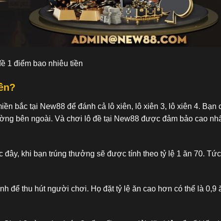
ề 1 điểm bao nhiêu tiền
iền?
iền bắc tại New88 để đánh cả lô xiên, lô xiên 3, lô xiên 4. Bạn 
thường bên ngoài. Và chơi lô đề tại New88 được đảm bảo cao nhấ
đây, khi bạn trúng thưởng sẽ được tính theo tỷ lệ 1 ăn 70. Tức
nh để thu hút người chơi. Họ đặt tỷ lệ ăn cao hơn có thể là 0,9 