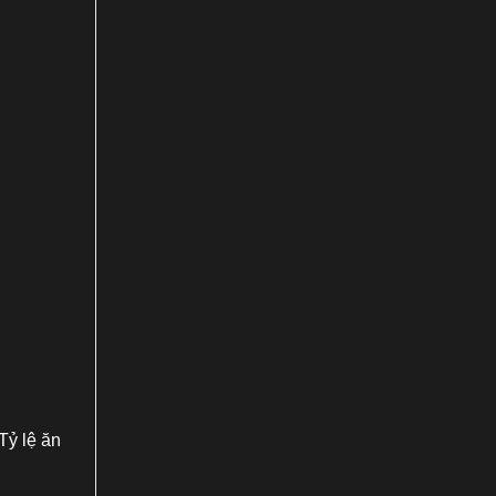
Tỷ lệ ăn