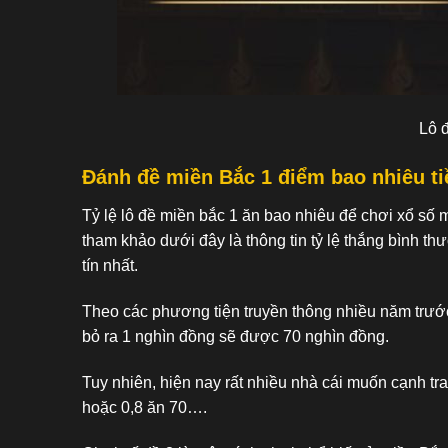
Lô đ
Đánh đề miền Bắc 1 điểm bao nhiêu t
Tỷ lệ lô đề miền bắc 1 ăn bao nhiêu để chơi xổ số m
tham khảo dưới đây là thông tin tỷ lệ thắng bình 
tín nhất.
Theo các phương tiện truyền thông nhiều năm trước 
bỏ ra 1 nghìn đồng sẽ được 70 nghìn đồng.
Tuy nhiên, hiện nay rất nhiều nhà cái muốn cạnh tra
hoặc 0,8 ăn 70….