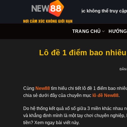
Bỏ
qua
a Email khi bạn quên link hoặc không thể truy cập vào NE
nội
dung
TRANG CHỦ
HƯỚNG
Lô đề 1 điểm bao nhiêu 
ĐĂN
Cùng
New88
tìm hiểu chi tiết lô đề 1 điểm bao nhi
chia sẻ dưới đây của chuyên mục
lô đề New88
.
Do hệ thống kết quả xổ số giữa 3 miền khác nhau n
và khẳng định mình là một tay chơi chuyên nghiệp,
tiền? Xem ngay bài viết này.