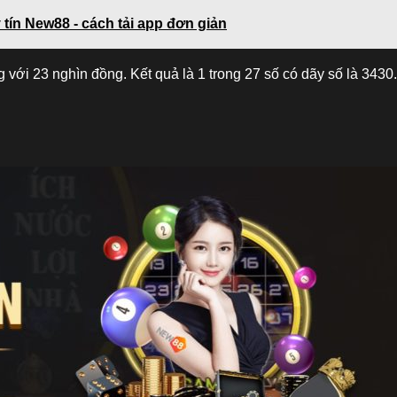
tín New88 - cách tải app đơn giản
ới 23 nghìn đồng. Kết quả là 1 trong 27 số có dãy số là 3430.