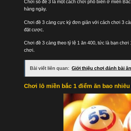
Chơi số đề 3 là một cách chơi phổ biến ở miền Bắc. 
hàng ngày.
Chơi đề 3 càng cực kỳ đơn giản với cách chơi 3 cà
đặt cược.
Chơi đề 3 càng theo tỷ lệ 1 ăn 400, tức là bạn chơi
chơi.
Bài viết liên quan:
Giới thiệu chơi đánh bài ă
Chơi lô miền bắc 1 điểm ăn bao nhiêu 