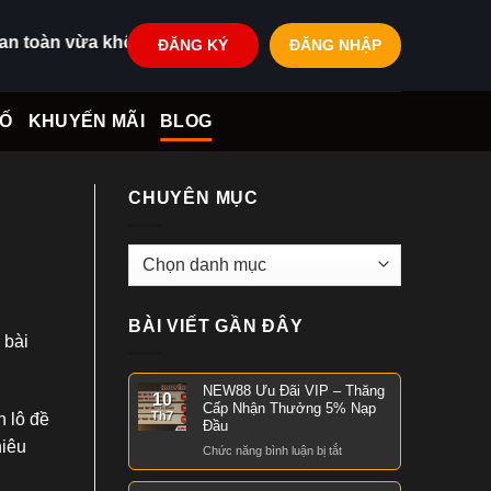
không lo bị chặn:Bước 1: Tải 1.1.1.1 Faster Internet tại 
ĐĂNG KÝ
ĐĂNG NHẬP
SỐ
KHUYẾN MÃI
BLOG
CHUYÊN MỤC
Chuyên
Mục
BÀI VIẾT GẦN ĐÂY
 bài
NEW88 Ưu Đãi VIP – Thăng
10
Cấp Nhận Thưởng 5% Nạp
Th7
h lô đề
Đầu
hiêu
Chức năng bình luận bị tắt
ở
NEW88
Ưu