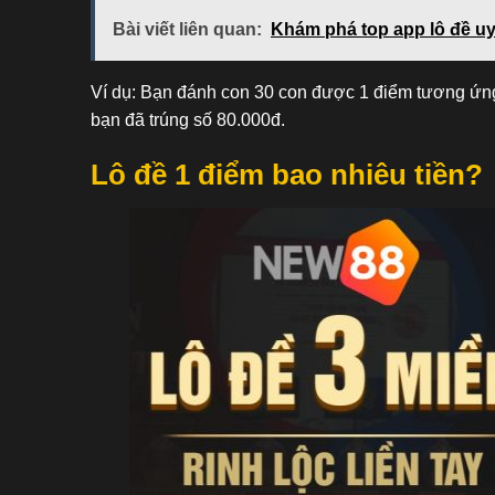
Bài viết liên quan:
Khám phá top app lô đề uy 
Ví dụ: Bạn đánh con 30 con được 1 điểm tương ứng v
bạn đã trúng số 80.000đ.
Lô đề 1 điểm bao nhiêu tiền?