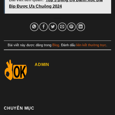
Bịp Được Ưa Chuộng 2024
Bài viết này được đăng trong
Blog
. Đánh dấu
liên kết thường trực
.
ADMIN
CHUYÊN MỤC