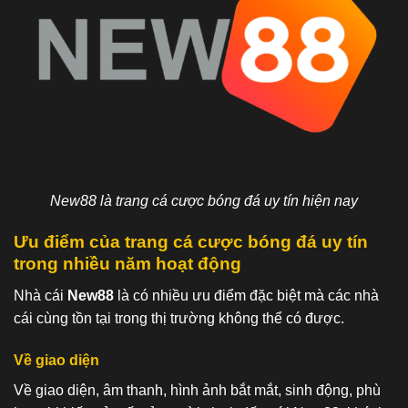
New88 là trang cá cược bóng đá uy tín hiện nay
Ưu điểm của trang cá cược bóng đá uy tín
trong nhiều năm hoạt động
Nhà cái
New88
là có nhiều ưu điểm đặc biệt mà các nhà
cái cùng tồn tại trong thị trường không thể có được.
Về giao diện
Về giao diện, âm thanh, hình ảnh bắt mắt, sinh động, phù