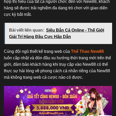
hợp thị hiếu của tất cả người chơi: đến với New88, khách
hàng sẽ được trải nghiệm đa dạng trò chơi với giao diện
cực kỳ bắt mắt.
Bài viết liên quan:
Siêu Bắn Cá Online - Thế Giới
Giải Trí Hàng Đầu Cực Hấp Dẫn
Cùng đội ngũ thiết kế trang web của
Thể Thao New88
luôn cập nhật và đón đầu xu hướng thời trang mới trên thế
giới, đảm bảo khách hàng khi truy cập vào New88 có thể
thực sự hài lòng về phong cách cá nhân riêng của New88
mà không trang web cá cược nào có được.