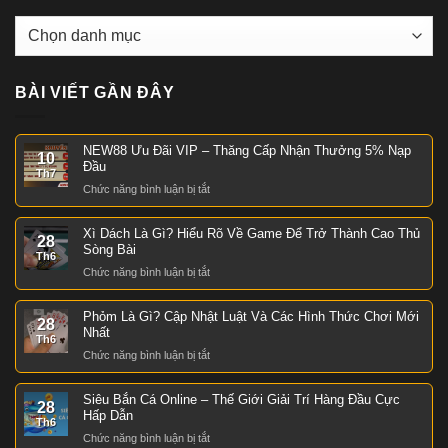
Chuyên
Mục
BÀI VIẾT GẦN ĐÂY
NEW88 Ưu Đãi VIP – Thăng Cấp Nhận Thưởng 5% Nạp
10
Đầu
Th7
Chức năng bình luận bị tắt
ở
NEW88
Ưu
Xì Dách Là Gì? Hiểu Rõ Về Game Để Trở Thành Cao Thủ
28
Đãi
Sòng Bài
Th6
VIP
Chức năng bình luận bị tắt
ở
–
Xì
Thăng
Dách
Cấp
Phỏm Là Gì? Cập Nhật Luật Và Các Hình Thức Chơi Mới
28
Là
Nhận
Nhất
Th6
Gì?
Thưởng
Chức năng bình luận bị tắt
ở
Hiểu
5%
Phỏm
Rõ
Nạp
Là
Về
Đầu
Siêu Bắn Cá Online – Thế Giới Giải Trí Hàng Đầu Cực
28
Gì?
Game
Hấp Dẫn
Th6
Cập
Để
Chức năng bình luận bị tắt
ở
Nhật
Trở