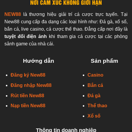
Dẫn
Nhất
NEW88
là thương hiệu giải trí cá cược trực tuyến. Tại
New88 cung cấp đa dạng các loại hình như: Đá gà, xổ số,
bắn cá, live casino, cá cược thể thao. Đẳng cấp nơi đây là
tuyệt đối điện ảnh
khi tham gia cá cược tại các phòng
sảnh game của nhà cái.
Hướng dẫn
Sản phẩm
Đăng ký New88
Casino
Đăng nhập New88
Bắn cá
Rút tiền New88
Đá gà
Nạp tiền New88
Thể thao
Xổ số
Thông tin doanh nghiệp