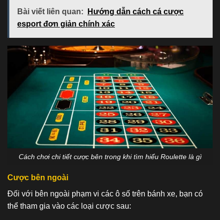
Bài viết liên quan:
Hướng dẫn cách cá cược
esport đơn giản chính xác
Cách chơi chi tiết cược bên trong khi tìm hiểu Roulette là gì
Cược bên ngoài
Đối với bên ngoài phạm vi các ô số trên bánh xe, bạn có
thể tham gia vào các loại cược sau: