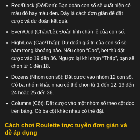
Red/Black (Đỏ/Đen): Bạn đoán con số sẽ xuất hiện có
màu đỏ hay màu đen. Đây là cách đơn giản để đặt
cược và dự đoán kết quả.
Even/Odd (Chẵn/Lẻ): Đoán tính chẵn lẻ của con số.
High/Low (Cao/Thấp): Dự đoán giá trị của con số sẽ
nằm trong khoảng nào. Nếu chọn “Cao”, bet thủ đặt
cược vào 19 đến 36. Ngược lại khi chọn “Thấp”, bạn sẽ
chọn từ 1 đến 18.
Dozens (Nhóm con số): Đặt cược vào nhóm 12 con số.
Có ba nhóm khác nhau có thể chọn từ 1 đến 12, 13 đến
24 hoặc 25 đến 36.
Columns (Cột): Đặt cược vào một nhóm số theo cột dọc
trên bảng. Có ba cột khác nhau có thể đặt.
Cách chơi Roulette trực tuyến đơn giản và
dễ áp dụng